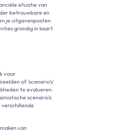
anciële situatie van
onder betrouwbare en
 en je uitgavenposten
ënties grondig in kaart
k voor
elden of 'scenario's'
ijkheden te evalueren.
imistische scenario's
 verschillende
t maken van