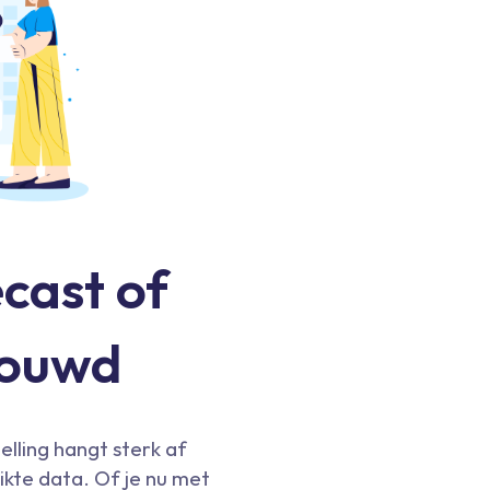
cast of
bouwd
lling hangt sterk af
kte data. Of je nu met