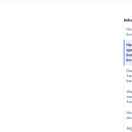
Inh
Ho
bu
He
sp
ba
bo
De
te
be
We
ve
fo
Ho
an
Al