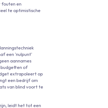
 fouten en
eel te optimistische
planningstechniek
naf een 'nulpunt'
r geen aannames
 budgetten of
udget extrapoleert op
ingt een bedrijf om
aats van blind voort te
jn, leidt het tot een