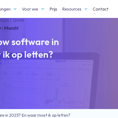
singen
Voor wie
Prijs
Resources
Contact
 2024
12
MIN
r:
Monitr
low software in
ik op letten?
re in 2023? En waar moet ik op letten?