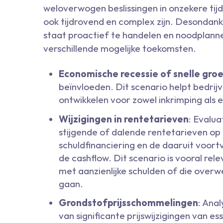
weloverwogen beslissingen in onzekere tijd
ook tijdrovend en complex zijn. Desondanks 
staat proactief te handelen en noodplann
verschillende mogelijke toekomsten.
Economische recessie of snelle groe
beïnvloeden. Dit scenario helpt bedrij
ontwikkelen voor zowel inkrimping als 
Wijzigingen in rentetarieven
: Evalu
stijgende of dalende rentetarieven op
schuldfinanciering en de daaruit voort
de cashflow. Dit scenario is vooral rel
met aanzienlijke schulden of die overw
gaan.
Grondstofprijsschommelingen
: Ana
van significante prijswijzigingen van e