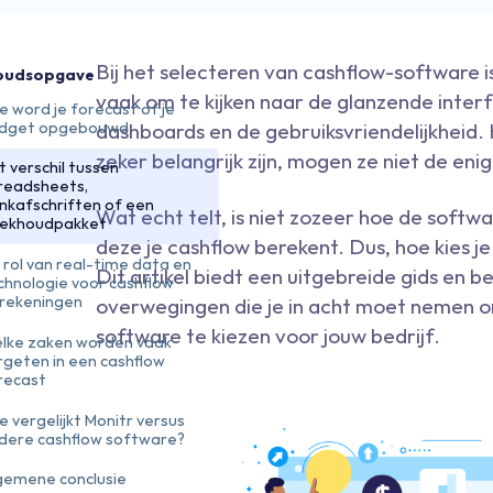
Bij het selecteren van cashflow-software i
oudsopgave
vaak om te kijken naar de glanzende interfa
e word je forecast of je
dget opgebouwd
dashboards en de gebruiksvriendelijkheid
zeker belangrijk zijn, mogen ze niet de eni
t verschil tussen
readsheets,
nkafschriften of een
Wat echt telt, is niet zozeer hoe de softwa
ekhoudpakket
deze je cashflow berekent. Dus, hoe kies je
 rol van real-time data en
Dit artikel biedt een uitgebreide gids en be
chnologie voor cashflow
rekeningen
overwegingen die je in acht moet nemen o
software te kiezen voor jouw bedrijf.
lke zaken worden vaak
rgeten in een cashflow
recast
e vergelijkt Monitr versus
dere cashflow software?
gemene conclusie