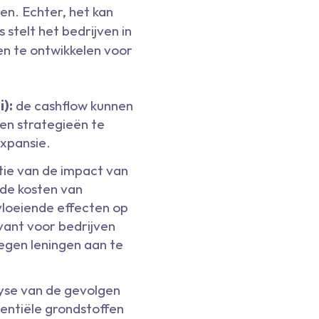
en. Echter, het kan
stelt het bedrijven in
en te ontwikkelen voor
i):
de cashflow kunnen
ven strategieën te
expansie.
atie van de impact van
 de kosten van
vloeiende effecten op
evant voor bedrijven
egen leningen aan te
lyse van de gevolgen
ssentiële grondstoffen