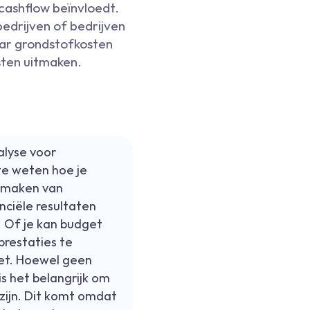
cashflow beïnvloedt.
bedrijven of bedrijven
aar grondstofkosten
sten uitmaken.
alyse voor
te weten hoe je
ikmaken van
nciële resultaten
 Of je kan budget
prestaties te
get. Hoewel geen
is het belangrijk om
 zijn. Dit komt omdat