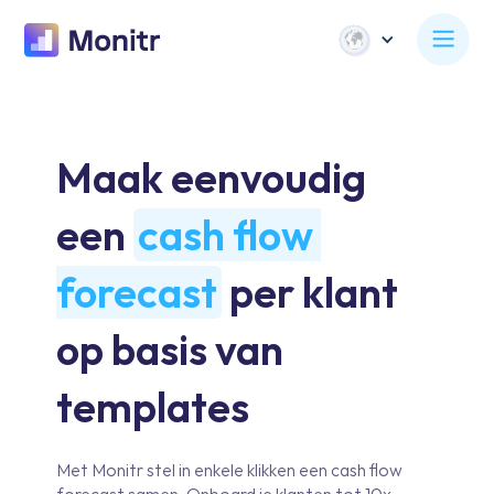
Maak eenvoudig 
een 
cash flow 
forecast
 per klant 
op basis van 
templates
Met Monitr stel in enkele klikken een cash flow
forecast samen. Onboard je klanten tot 10x