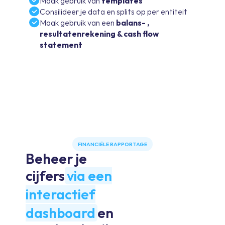
Maak gebruik van
templates
Consilideer je
data en splits op per entiteit
Maak gebruik van een
balans- ,
resultatenrekening & cash flow
statement
FINANCIËLE RAPPORTAGE
Beheer je
cijfers
via een
interactief
dashboard
en