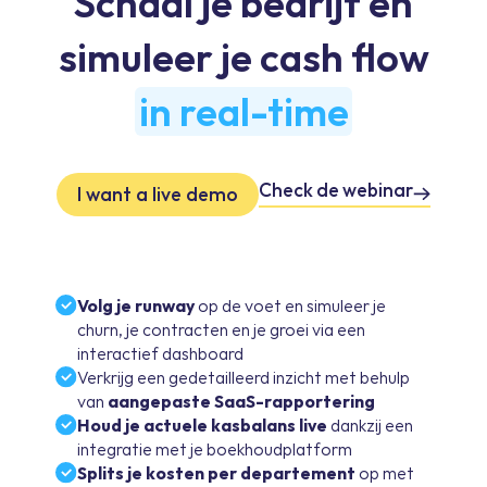
Schaal je bedrijf en
simuleer je cash flow
in real-time
Check de webinar
I want a live demo
Volg je runway
op de voet en simuleer je
churn, je contracten en je groei via een
interactief dashboard
Verkrijg een gedetailleerd inzicht met behulp
van
aangepaste SaaS-rapportering
Houd je
actuele kasbalans live
dankzij een
integratie met je boekhoudplatform
Splits je kosten per departement
op met