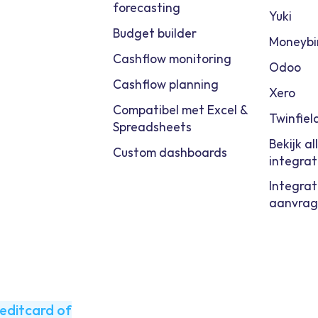
forecasting
Yuki
Budget builder
Moneybi
Cashflow monitoring
Odoo
Cashflow planning
Xero
Compatibel met Excel &
Twinfiel
Spreadsheets
Bekijk al
Custom dashboards
integrat
Integrat
aanvra
editcard of