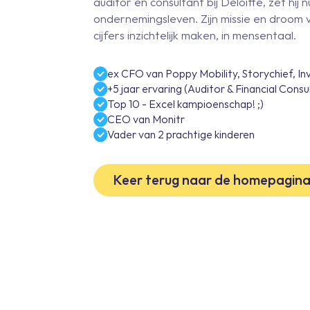
auditor en consultant bij Deloitte, zet hij n
ondernemingsleven. Zijn missie en droom
cijfers inzichtelijk maken, in mensentaal.
ex CFO van Poppy Mobility, Storychief, Inve
+5 jaar ervaring (Auditor & Financial Consu
Top 10 - Excel kampioenschap! ;)
CEO van Monitr
Vader van 2 prachtige kinderen
Keer terug naar de homepagin