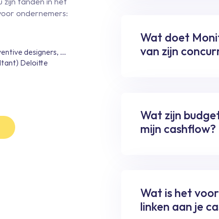
u zijn tanden in het
 voor ondernemers:
Wat doet Monit
van zijn concu
ntive designers, ...
ltant) Deloitte
Wat zijn budge
a
mijn cashflow?
Wat is het voo
linken aan je 