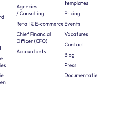
templates
Agencies
/ Consulting
Pricing
rd
Retail & E-commerce
Events
Chief Financial
Vacatures
Officer (CFO)
Contact
d
Accountants
Blog
le
ies
Press
ie
Documentatie
gen