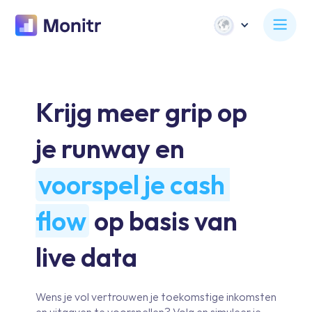
Krijg meer grip op 
je runway en 
voorspel je cash 
flow
 op basis van 
live data
Wens je vol vertrouwen je toekomstige inkomsten
en uitgaven te voorspellen? Volg en simuleer je